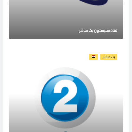
قناة سبيستون بث مباشر
بث مباشر