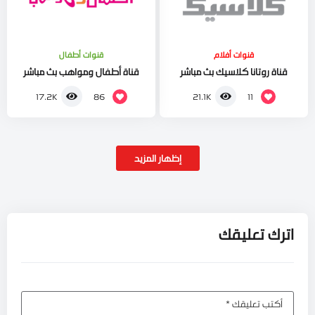
قنوات أفلام
قنوات أطفال
قناة روتانا كلاسيك بث مباشر
قناة أطفال ومواهب بث مباشر
86
11
17.2K
21.1K
إظهار المزيد
اترك تعليقك