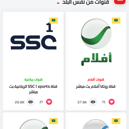
قنوات من نفس البلد
قنوات أفلام
قنوات رياضية
قناة روتانا أفلام بث مباشر
قناة SSC 1 sports الرياضية بث
مباشر
21
15
26.8K
37.8K