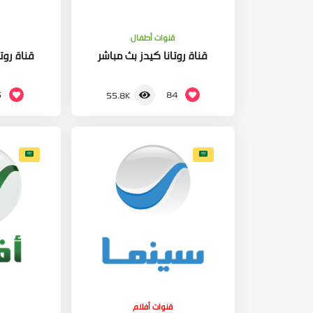
قنوات أطفال
قناة روتانا كيدز بث مباشر
قناة روتا
5
84
55.8K
قنوات أفلام