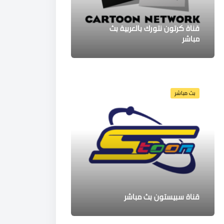
قناة كرتون نتورك بالعربية بث
مباشر
بث مباشر
قناة سبيستون بث مباشر