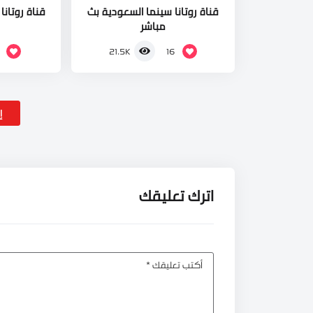
قناة روتانا سينما السعودية بث
قناة روتانا
مباشر
16
21.5K
إ
اترك تعليقك