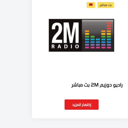
بث مباشر
راديو دوزيم 2M بث مباشر
إظهار المزيد