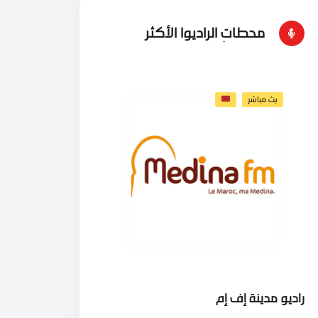
محطات الراديوا الأكثر
إستماعاُ
بث مباشر
راديو مدينة إف إم