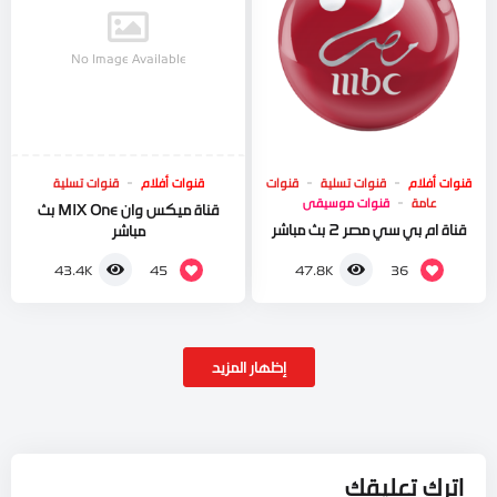
No Image Available
قنوات أفلام
قنوات تسلية
قنوات
قنوات أفلام
قنوات تسلية
عامة
قنوات موسيقى
قناة ميكس وان MIX One بث
قناة ام بي سي مصر 2 بث مباشر
مباشر
45
36
43.4K
47.8K
إظهار المزيد
اترك تعليقك