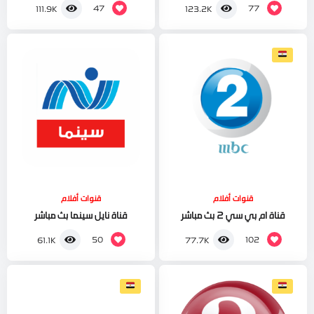
47
77
111.9K
123.2K
قنوات أفلام
قنوات أفلام
قناة ام بي سي 2 بث مباشر
قناة نايل سينما بث مباشر
50
102
61.1K
77.7K