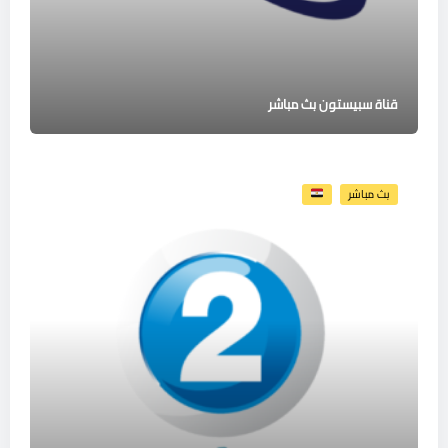
قناة سبيستون بث مباشر
بث مباشر