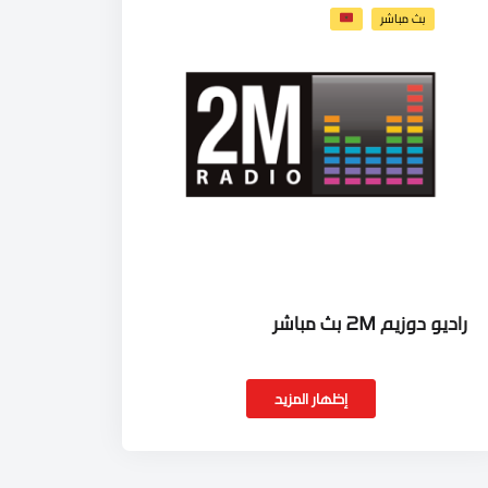
بث مباشر
راديو دوزيم 2M بث مباشر
إظهار المزيد