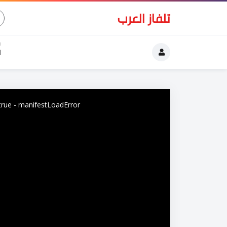
تلفاز العرب
ا
This
is
: true - manifestLoadError
a
modal
window.