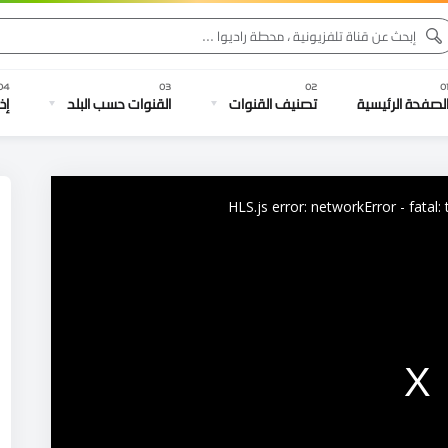
لصفحة الرئيسية
تصنيف القنوات
القنوات حسب البلد
إذ
HLS.js error: networkError - fatal