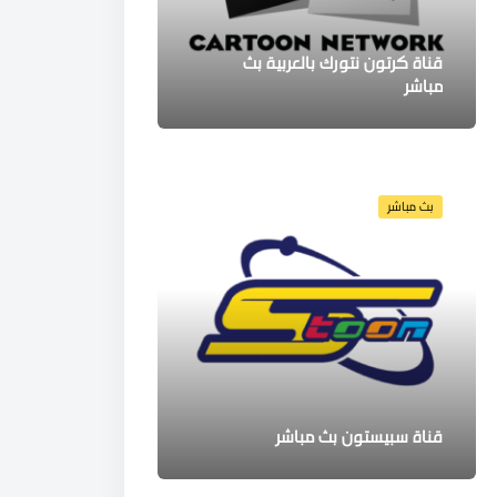
قناة كرتون نتورك بالعربية بث
مباشر
بث مباشر
قناة سبيستون بث مباشر