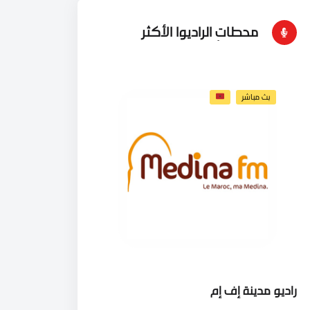
محطات الراديوا الأكثر
إستماعاُ
بث مباشر
راديو مدينة إف إم