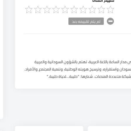
لم يتم تقييمه بعد
ة سودانية تبث على مدار الساعة باللغة العربية، تهتم بالشؤون السودانية والعربية
سودان واستقراره، وترسيخ هويته الوطنية، وتنمية المجتمع والأفراد.
 وشبكة متعددة المنصات. شعارها: “طيبة…لحياة طيبة.”