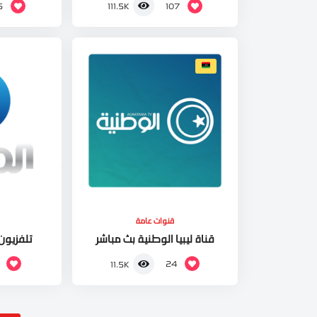
5
107
111.5K
قنوات عامة
قناة ليبيا الوطنية بث مباشر
تلفزيون
24
11.5K