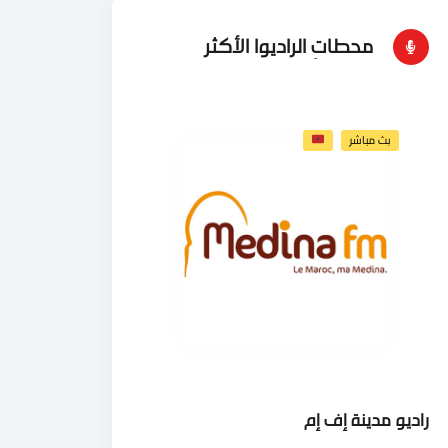
محطات الراديوا الأكثر
إستماعاُ
بث مباشر
راديو مدينة إف إم