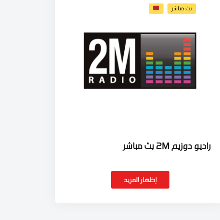
بث مباشر
راديو دوزيم 2M بث مباشر
إظهار المزيد