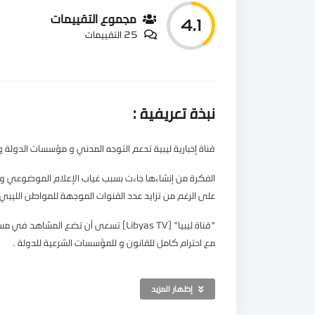
مجموع التقييمات
4.1
25 التقييمات
نبذة تعريفية :
قناة إخبارية ليبية تدعم التوجه المدني و مؤسسات الدولة و ت
الفكرة من إنشاءها جاءت بسبب غياب الإعلام الموضوعي و ا
على الرغم من تزايد عدد القنوات الموجهة للمواطن الليبي 
“قناة ليبيا” [Libyas TV] تسعى أن تضع ا
مع احترام كامل للقانون و للمؤسسات الشرعية للدولة .
القناة تضم نخبة من المذيعين و المنتجين الليبيين و العرب 
لمواكبة الحدث لحظة بلحظة .
إظهار المزيد