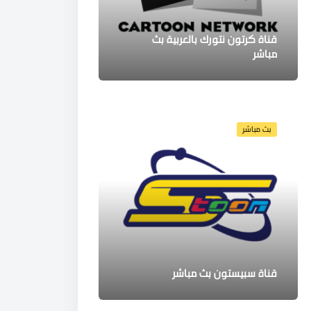
قناة كرتون نتورك بالعربية بث
مباشر
بث مباشر
قناة سبيستون بث مباشر