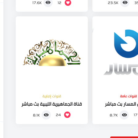
12
3
17.6K
23.5K
قنوات عامة
قنوات إخبارية
 المسار بث مباشر
قناة الجماهيرية الليبية بث مباشر
24
17
8.1K
8.7K