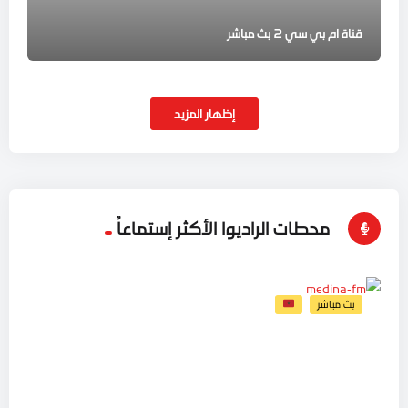
قناة ام بي سي 2 بث مباشر
إظهار المزيد
محطات الراديوا الأكثر إستماعاُ
بث مباشر