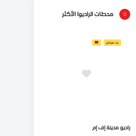
محطات الراديوا الأكثر
إستماعاُ
بث مباشر
راديو مدينة إف إم