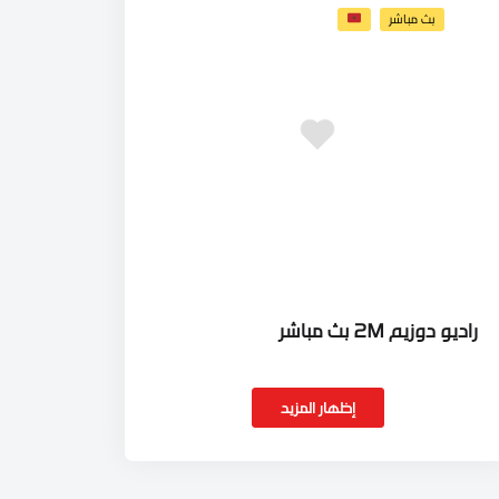
بث مباشر
راديو دوزيم 2M بث مباشر
إظهار المزيد