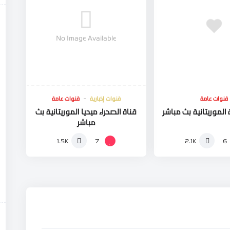
No Image Available
قنوات عامة
قنوات إخبارية
قنوات عامة
 الموريتانية بث مباشر
قناة الصحراء ميديا الموريتانية بث
مباشر
7
6
1.5K
2.1K