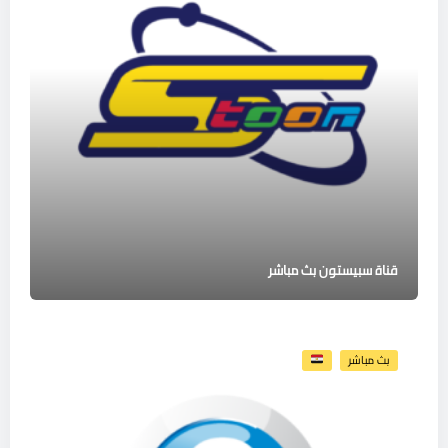
قناة سبيستون بث مباشر
بث مباشر