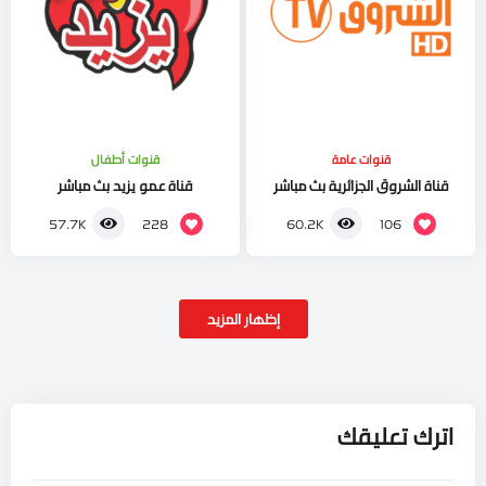
قنوات عامة
قنوات أطفال
قناة الشروق الجزائرية بث مباشر
قناة عمو يزيد بث مباشر
228
106
57.7K
60.2K
إظهار المزيد
اترك تعليقك