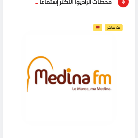
محطات الراديوا الأكثر إستماعاُ
بث مباشر