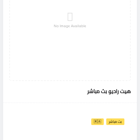
No Image Available
هيت راديو بث مباشر
بث مباشر
🇲🇦