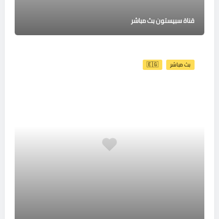
قناة سبيستون بث مباشر
بث مباشر
🇪🇬