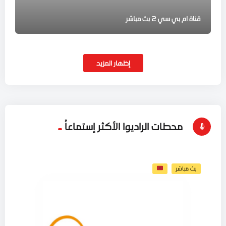
قناة ام بي سي 2 بث مباشر
إظهار المزيد
محطات الراديوا الأكثر إستماعاُ
بث مباشر