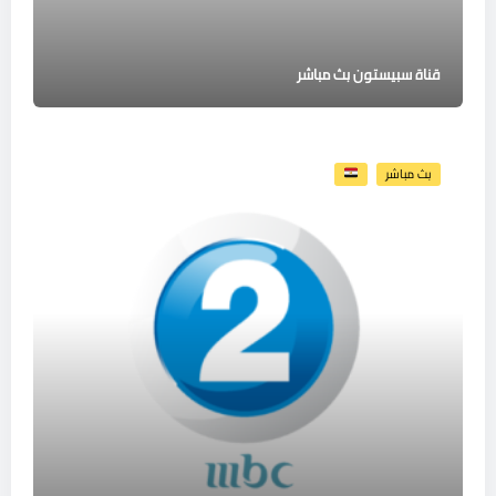
قناة سبيستون بث مباشر
بث مباشر