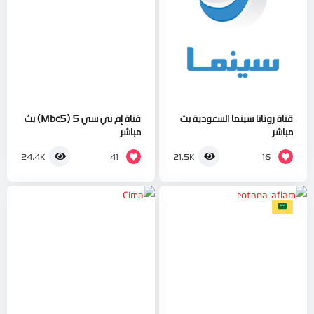
قناة روتانا سينما السعودية بث
قناة إم بي سي 5 (Mbc5) بث
مباشر
مباشر
41
16
24.4K
21.5K