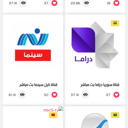
37
18
37.1K
22.8K
قناة سوريا دراما بث مباشر
قناة نايل سينما بث مباشر
50
37
61.1K
37.1K