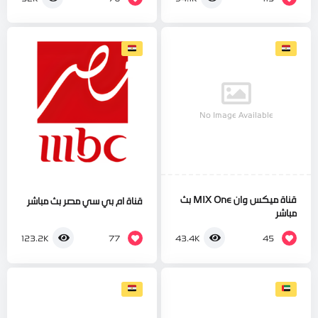
No Image Available
قناة ميكس وان MIX One بث
قناة ام بي سي مصر بث مباشر
مباشر
77
45
123.2K
43.4K