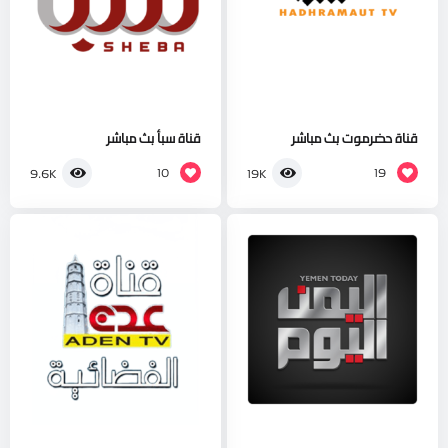
قناة حضرموت بث مباشر
قناة سبأ بث مباشر
10
19
9.6K
19K