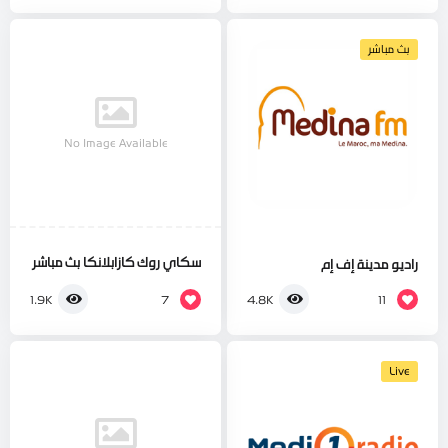
بث مباشر
No Image Available
سكاي روك كازابلانكا بث مباشر
راديو مدينة إف إم
7
11
1.9K
4.8K
Live