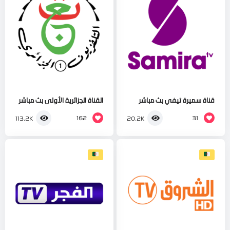
قناة سميرة تيفي بث مباشر
القناة الجزائرية الأولى بث مباشر
162
31
113.2K
20.2K