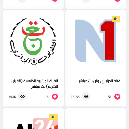
قناة الدزاير إن وان بث مباشر
القناة الجزائرية الخامسة (للقران
الكريم) بث مباشر
15
51
14.1K
13.8K